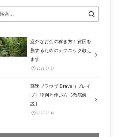
検
索:
意外なお金の稼ぎ方！貧困を
脱するためのテクニック教え
ます
2023.07.27
高速ブラウザ Brave（ブレイ
ブ）評判と使い方【徹底解
説】
2023.06.16