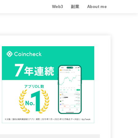
Web3
副業
About me
METAVERSE
CRYPTO
NFT
Move to earn
Play to Earn
AI
BLOG
アフィリエイト