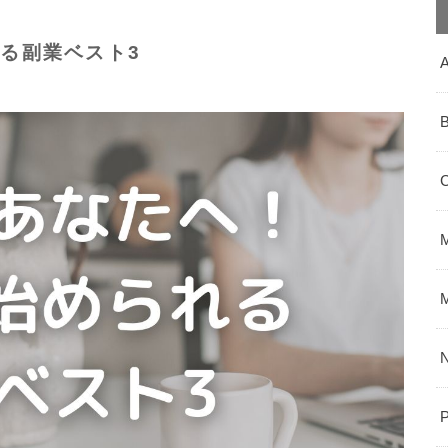
る副業ベスト3
P