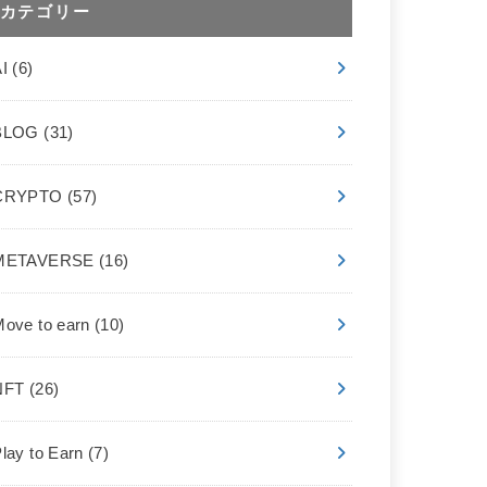
カテゴリー
AI
(6)
BLOG
(31)
CRYPTO
(57)
METAVERSE
(16)
Move to earn
(10)
NFT
(26)
lay to Earn
(7)