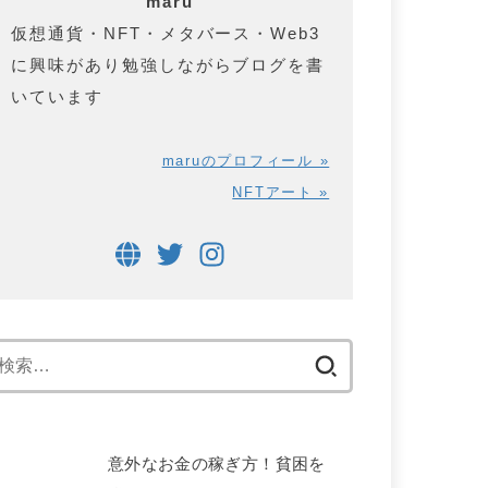
maru
仮想通貨・NFT・メタバース・Web3
に興味があり勉強しながらブログを書
いています
maruのプロフィール »
NFTアート »
検
索:
意外なお金の稼ぎ方！貧困を