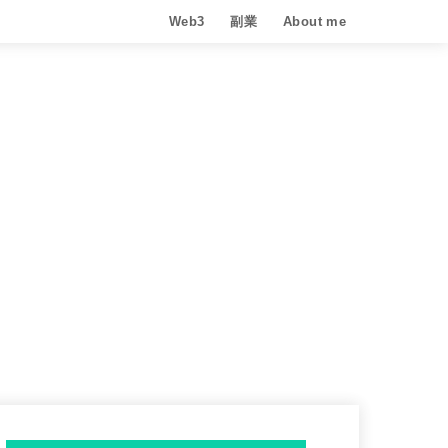
Web3
副業
About me
METAVERSE
CRYPTO
NFT
Move to earn
Play to Earn
AI
BLOG
アフィリエイト