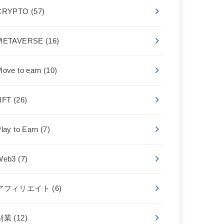
CRYPTO
(57)
METAVERSE
(16)
Move to earn
(10)
NFT
(26)
lay to Earn
(7)
Web3
(7)
アフィリエイト
(6)
副業
(12)