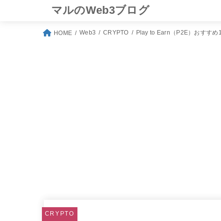
マルのWeb3ブログ
Web3
CRYPTO
Play to Earn（P2E）お
HOME
CRYPTO