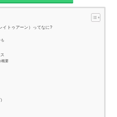
n（プレイトゥアーン）ってなに?
かも
ビス
の概要
)