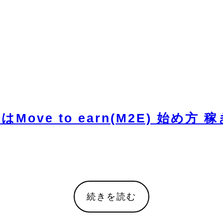
とはMove to earn(M2E) 始
続きを読む