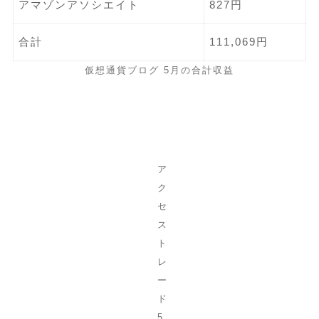
アマゾンアソシエイト
827円
合計
111,069円
仮想通貨ブログ 5月の合計収益
ア
ク
セ
ス
ト
レ
ー
ド
5