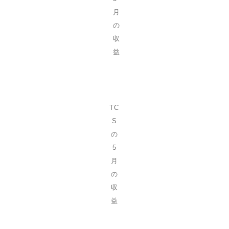
月
の
収
益
TC
S
の
5
月
の
収
益