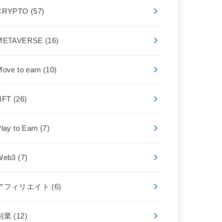
CRYPTO
(57)
METAVERSE
(16)
Move to earn
(10)
NFT
(26)
lay to Earn
(7)
Web3
(7)
アフィリエイト
(6)
副業
(12)