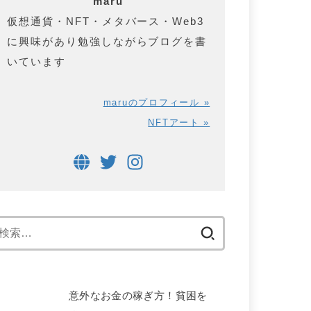
maru
仮想通貨・NFT・メタバース・Web3
に興味があり勉強しながらブログを書
いています
maruのプロフィール »
NFTアート »
検
索:
意外なお金の稼ぎ方！貧困を