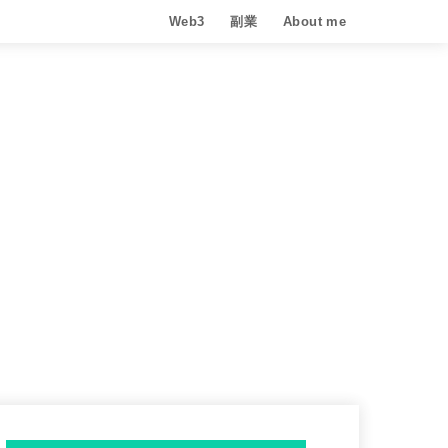
Web3
副業
About me
METAVERSE
CRYPTO
NFT
Move to earn
Play to Earn
AI
BLOG
アフィリエイト