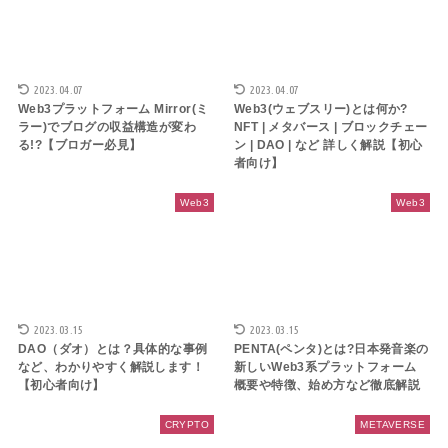
2023.04.07
2023.04.07
Web3プラットフォーム Mirror(ミ
Web3(ウェブスリー)とは何か?
ラー)でブログの収益構造が変わ
NFT | メタバース | ブロックチェー
る!?【ブロガー必見】
ン | DAO | など 詳しく解説【初心
者向け】
Web3
Web3
2023.03.15
2023.03.15
DAO（ダオ）とは？具体的な事例
PENTA(ペンタ)とは?日本発音楽の
など、わかりやすく解説します！
新しいWeb3系プラットフォーム
【初心者向け】
概要や特徴、始め方など徹底解説
CRYPTO
METAVERSE